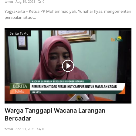
tvmu
Aug 19, 2021
0
Yogyakarta – Ketua PP Muhammadiyah, Yunahar Ilyas, mengomentari
persoalan situs-...
Berita TvMu
Warga Tanggapi Wacana Larangan
Bercadar
tvmu
Apr 13, 2021
0