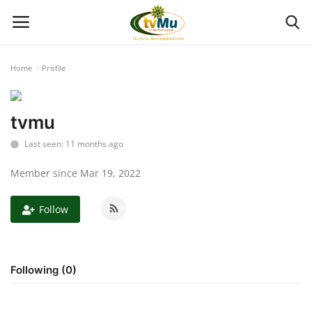
Home
Profile
Home
tvmu
Live Streaming
Last seen: 11 months ago
Berita
Member since Mar 19, 2022
Program
Follow
Geliat PTMA
Following (0)
Kolom
Kontak Kami