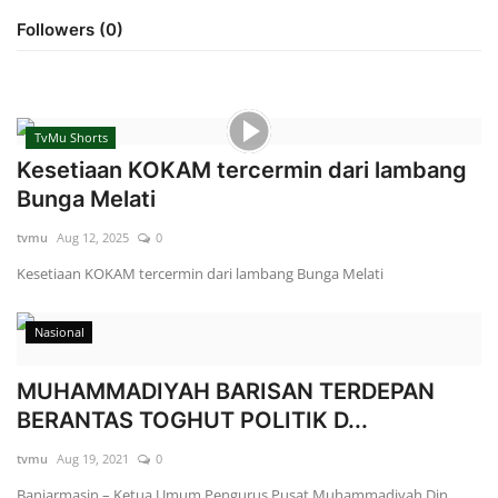
Followers (0)
Index
Kualitas Siaran
TvMu Shorts
Kesetiaan KOKAM tercermin dari lambang
Bunga Melati
tvmu
Aug 12, 2025
0
Kesetiaan KOKAM tercermin dari lambang Bunga Melati
Nasional
MUHAMMADIYAH BARISAN TERDEPAN
BERANTAS TOGHUT POLITIK D...
tvmu
Aug 19, 2021
0
Banjarmasin – Ketua Umum Pengurus Pusat Muhammadiyah Din