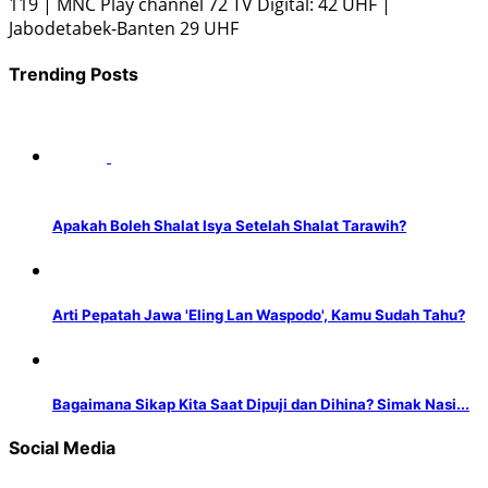
119 | MNC Play channel 72 TV Digital: 42 UHF |
Jabodetabek-Banten 29 UHF
Trending Posts
Apakah Boleh Shalat Isya Setelah Shalat Tarawih?
Arti Pepatah Jawa 'Eling Lan Waspodo', Kamu Sudah Tahu?
Bagaimana Sikap Kita Saat Dipuji dan Dihina? Simak Nasi...
Social Media