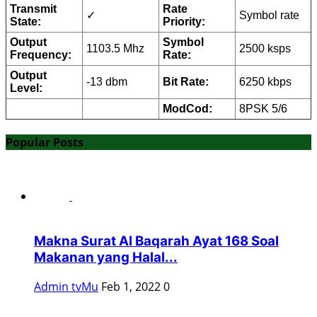
Transmit
Rate
✓
Symbol rate
State:
Priority:
Output
Symbol
1103.5 Mhz
2500 ksps
Frequency:
Rate:
Output
-13 dbm
Bit Rate:
6250 kbps
Level:
ModCod:
8PSK 5/6
Popular Posts
Makna Surat Al Baqarah Ayat 168 Soal
Makanan yang Halal...
Admin tvMu
Feb 1, 2022
0