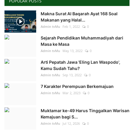
POPULAR POSTS
Makna Surat Al Baqarah Ayat 168 Soal
Makanan yang Halal...
Admin tvMu
Feb 1, 2022
0
Sejarah Pendidikan Muhammadiyah dari
Masa ke Masa
Admin tvMu
May 13, 2022
0
Arti Pepatah Jawa 'Eling Lan Waspodo',
Kamu Sudah Tahu?
Admin tvMu
Sep 13, 2022
0
7 Karakter Perempuan Berkemajuan
Admin tvMu
Mar 2, 2023
0
Muktamar ke-49 Harus Tinggalkan Warisan
Kemajuan bagi S...
Admin tvMu
Jul 12, 2026
0