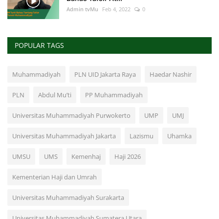
Admin tvMu
Feb 4, 2022
0
POPULAR TAGS
Muhammadiyah
PLN UID Jakarta Raya
Haedar Nashir
PLN
Abdul Mu’ti
PP Muhammadiyah
Universitas Muhammadiyah Purwokerto
UMP
UMJ
Universitas Muhammadiyah Jakarta
Lazismu
Uhamka
UMSU
UMS
Kemenhaj
Haji 2026
Kementerian Haji dan Umrah
Universitas Muhammadiyah Surakarta
Universitas Muhammadiyah Sumatera Utara