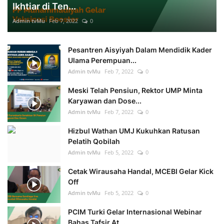
Ikhtiar di Ten...
Admin tvMu
Feb 7, 2022
0
Pesantren Aisyiyah Dalam Mendidik Kader
Ulama Perempuan...
Admin tvMu
Feb 7, 2022
0
Meski Telah Pensiun, Rektor UMP Minta
Karyawan dan Dose...
Admin tvMu
Feb 7, 2022
0
Hizbul Wathan UMJ Kukuhkan Ratusan
Pelatih Qobilah
Admin tvMu
Feb 5, 2022
0
Cetak Wirausaha Handal, MCEBI Gelar Kick
Off
Admin tvMu
Feb 5, 2022
0
PCIM Turki Gelar Internasional Webinar
Bahas Tafsir At...