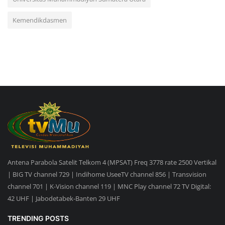
Kemendikdasmen
Antena Parabola Satelit Telkom 4 (MPSAT) Freq 3778 rate 2500 Vertikal
| BIG TV channel 729 | Indihome UseeTV channel 856 | Transvision
channel 701 | K-Vision channel 119 | MNC Play channel 72 TV Digital:
42 UHF | Jabodetabek-Banten 29 UHF
TRENDING POSTS