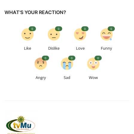
WHAT'S YOUR REACTION?
0
0
0
0
Like
Dislike
Love
Funny
0
0
0
Angry
Sad
Wow