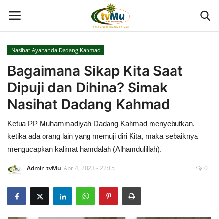
Nasihat Ayahanda Dadang Kahmad
Home
Bagaimana Sikap Kita Saat
Dipuji dan Dihina? Simak
Live Streaming
Nasihat Dadang Kahmad
Berita
Ketua PP Muhammadiyah Dadang Kahmad menyebutkan,
ketika ada orang lain yang memuji diri Kita, maka sebaiknya
Program
mengucapkan kalimat hamdalah (Alhamdulillah).
Geliat PTMA
Admin tvMu
Apr 4, 2023 - 22:15
0
Kolom
Kontak Kami