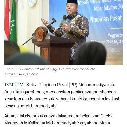
Index
Kualitas Siaran
Ketua PP Muhammadiyah, dr. Agus Taufiqurrahman/ Foto:
muhammadiyah.or.id.
TVMU.TV
-
Ketua Pimpinan Pusat (PP) Muhammadiyah, dr.
Agus Taufiqurrahman, menegaskan pentingnya membangun
keunikan dan kesan terbaik sebagai kunci keunggulan institusi
pendidikan Muhammadiyah.
Amanat ini disampaikannya dalam acara pelantikan Direksi
Madrasah Mu’allimaat Muhammadiyah Yogyakarta Masa