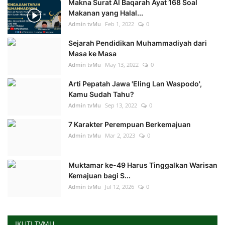
Makna Surat Al Baqarah Ayat 168 Soal
Makanan yang Halal...
Admin tvMu
Feb 1, 2022
0
Sejarah Pendidikan Muhammadiyah dari
Masa ke Masa
Admin tvMu
May 13, 2022
0
Arti Pepatah Jawa 'Eling Lan Waspodo',
Kamu Sudah Tahu?
Admin tvMu
Sep 13, 2022
0
7 Karakter Perempuan Berkemajuan
Admin tvMu
Mar 2, 2023
0
Muktamar ke-49 Harus Tinggalkan Warisan
Kemajuan bagi S...
Admin tvMu
Jul 12, 2026
0
IKUTI TVMU