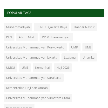
POPULAR TAGS
Muhammadiyah
PLN UID Jakarta Raya
Haedar Nashir
PLN
Abdul Mu’ti
PP Muhammadiyah
Universitas Muhammadiyah Purwokerto
UMP
UMJ
Universitas Muhammadiyah Jakarta
Lazismu
Uhamka
UMSU
UMS
Kemenhaj
Haji 2026
Universitas Muhammadiyah Surakarta
Kementerian Haji dan Umrah
Universitas Muhammadiyah Sumatera Utara
Kemendikdasmen