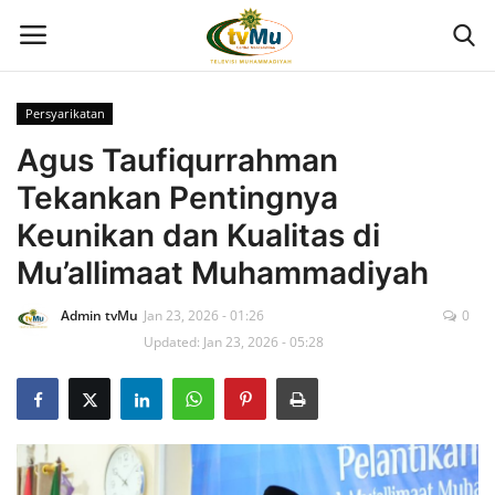
Persyarikatan
Home
Agus Taufiqurrahman
Tekankan Pentingnya
Live Streaming
Keunikan dan Kualitas di
Berita
Mu’allimaat Muhammadiyah
Admin tvMu
Jan 23, 2026 - 01:26
0
Program
Updated: Jan 23, 2026 - 05:28
Geliat PTMA
Kolom
Kontak Kami