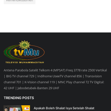
Antena Parabola Satelit Telkom 4 (MPSAT) Freq 3778 rate 2500 Vertikal
| BIG TV channel 729 | Indihome UseeTV channel 856 | Transvision
channel 701 | K-Vision channel 119 | MNC Play channel 72 TV Digital:
42 UHF | Jabodetabek-Banten 29 UHF
TRENDING POSTS
Apakah Boleh Shalat Isya Setelah Shalat