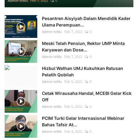
Admin tvMu
Feb 7, 2022
0
Pesantren Aisyiyah Dalam Mendidik Kader
Ulama Perempuan...
Admin tvMu
Feb 7, 2022
0
Meski Telah Pensiun, Rektor UMP Minta
Karyawan dan Dose...
Admin tvMu
Feb 7, 2022
0
Hizbul Wathan UMJ Kukuhkan Ratusan
Pelatih Qobilah
Admin tvMu
Feb 5, 2022
0
Cetak Wirausaha Handal, MCEBI Gelar Kick
Off
Admin tvMu
Feb 5, 2022
0
PCIM Turki Gelar Internasional Webinar
Bahas Tafsir At...
Admin tvMu
Feb 4, 2022
0