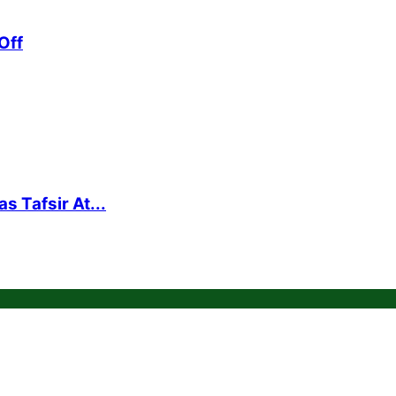
Off
s Tafsir At...