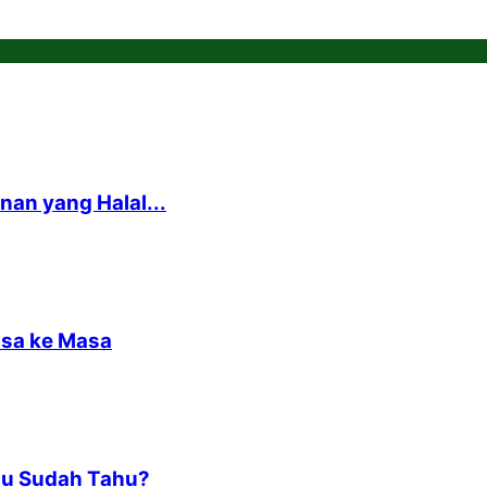
nan yang Halal...
asa ke Masa
amu Sudah Tahu?