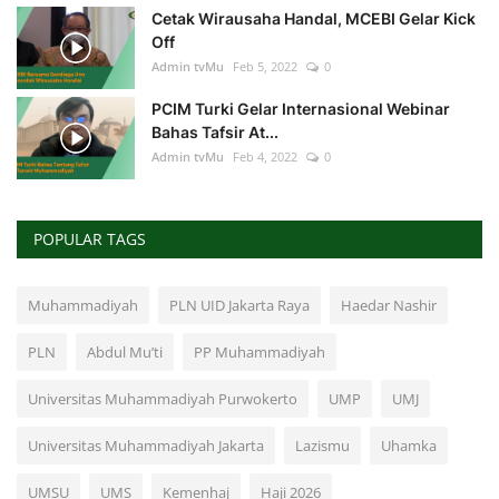
Cetak Wirausaha Handal, MCEBI Gelar Kick
Off
Admin tvMu
Feb 5, 2022
0
PCIM Turki Gelar Internasional Webinar
Bahas Tafsir At...
Admin tvMu
Feb 4, 2022
0
POPULAR TAGS
Muhammadiyah
PLN UID Jakarta Raya
Haedar Nashir
PLN
Abdul Mu’ti
PP Muhammadiyah
Universitas Muhammadiyah Purwokerto
UMP
UMJ
Universitas Muhammadiyah Jakarta
Lazismu
Uhamka
UMSU
UMS
Kemenhaj
Haji 2026