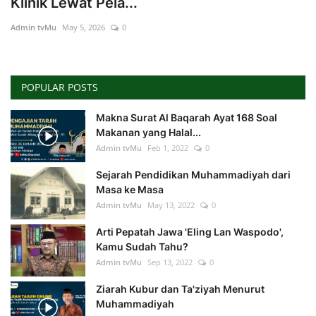
Klinik Lewat Pela...
Admin tvMu
May 5, 2026
0
Index
Kualitas Siaran
POPULAR POSTS
Makna Surat Al Baqarah Ayat 168 Soal
Makanan yang Halal...
Admin tvMu
Feb 1, 2022
0
Sejarah Pendidikan Muhammadiyah dari
Masa ke Masa
Admin tvMu
May 13, 2022
0
Arti Pepatah Jawa 'Eling Lan Waspodo',
Kamu Sudah Tahu?
Admin tvMu
Sep 13, 2022
0
Ziarah Kubur dan Ta'ziyah Menurut
Muhammadiyah