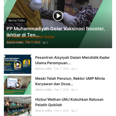
Berita TvMu
PP Muhammadiyah Gelar Vaksinasi Booster,
Ikhtiar di Ten...
Admin tvMu
Feb 7, 2022
0
Pesantren Aisyiyah Dalam Mendidik Kader
Ulama Perempuan...
Admin tvMu
Feb 7, 2022
0
Meski Telah Pensiun, Rektor UMP Minta
Karyawan dan Dose...
Admin tvMu
Feb 7, 2022
0
Hizbul Wathan UMJ Kukuhkan Ratusan
Pelatih Qobilah
Admin tvMu
Feb 5, 2022
0