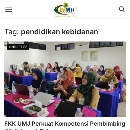
Tag:
pendidikan kebidanan
Home
Geliat PTMA
Live Streaming
Berita
Program
Geliat PTMA
Kolom
FKK UMJ Perkuat Kompetensi Pembimbing
Kontak Kami