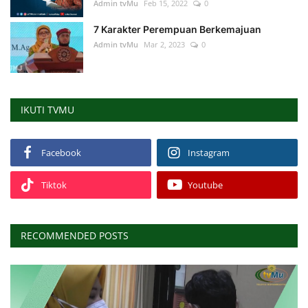
Admin tvMu
Feb 15, 2022
0
7 Karakter Perempuan Berkemajuan
Admin tvMu
Mar 2, 2023
0
IKUTI TVMU
Facebook
Instagram
Tiktok
Youtube
RECOMMENDED POSTS