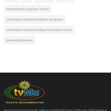
Kementerian Haji dan Umrah
Universitas Muhammadiyah Surakarta
Universitas Muhammadiyah Sumatera Utara
Kemendikdasmen
Antena Parabola Satelit Telkom 4 (MPSAT) Freq 3778 rate 2500 Vertikal