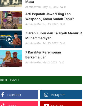
Masa
Admin tvMu
May 13, 2022
0
Arti Pepatah Jawa 'Eling Lan
Waspodo', Kamu Sudah Tahu?
Admin tvMu
Sep 13, 2022
0
Ziarah Kubur dan Ta'ziyah Menurut
Muhammadiyah
Admin tvMu
Feb 15, 2022
0
7 Karakter Perempuan
Berkemajuan
Admin tvMu
Mar 2, 2023
0
IKUTI TVMU
Facebook
Instagram
Tiktok
Youtube