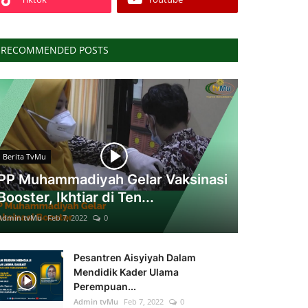
RECOMMENDED POSTS
Berita TvMu
PP Muhammadiyah Gelar Vaksinasi
Booster, Ikhtiar di Ten...
Admin tvMu
Feb 7, 2022
0
Pesantren Aisyiyah Dalam
Mendidik Kader Ulama
Perempuan...
Admin tvMu
Feb 7, 2022
0