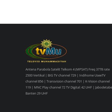
Antena Parabola Satelit Telkom 4 (MPSAT) Freq 3778 rate
2500 Vertikal | BIG TV channel 729 | Indihome UseeTV
channel 856 | Transvision channel 701 | K-Vision channel
119 | MNC Play channel 72 TV Digital: 42 UHF | Jabodetabe
Banten 29 UHF