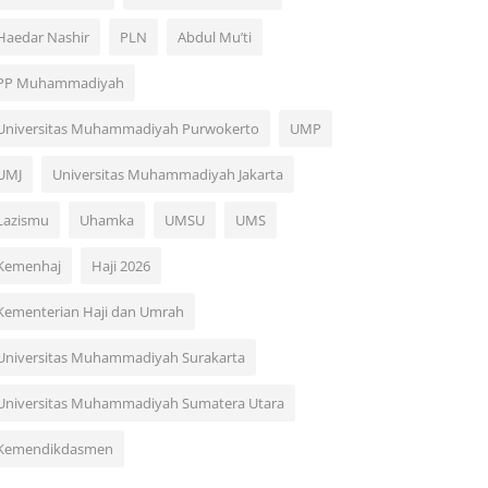
Haedar Nashir
PLN
Abdul Mu’ti
PP Muhammadiyah
Universitas Muhammadiyah Purwokerto
UMP
UMJ
Universitas Muhammadiyah Jakarta
Lazismu
Uhamka
UMSU
UMS
Kemenhaj
Haji 2026
Kementerian Haji dan Umrah
Universitas Muhammadiyah Surakarta
Universitas Muhammadiyah Sumatera Utara
Kemendikdasmen