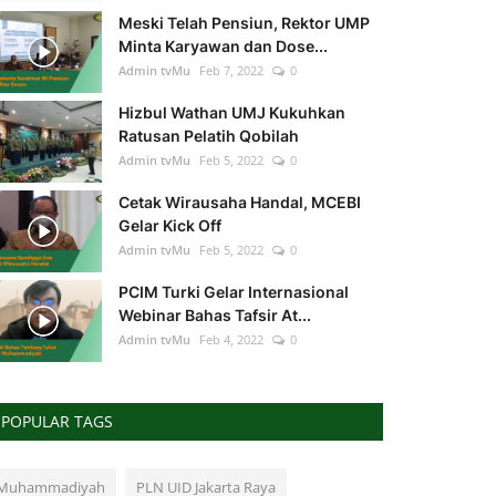
Meski Telah Pensiun, Rektor UMP
Minta Karyawan dan Dose...
Admin tvMu
Feb 7, 2022
0
Hizbul Wathan UMJ Kukuhkan
Ratusan Pelatih Qobilah
Admin tvMu
Feb 5, 2022
0
Cetak Wirausaha Handal, MCEBI
Gelar Kick Off
Admin tvMu
Feb 5, 2022
0
PCIM Turki Gelar Internasional
Webinar Bahas Tafsir At...
Admin tvMu
Feb 4, 2022
0
POPULAR TAGS
Muhammadiyah
PLN UID Jakarta Raya