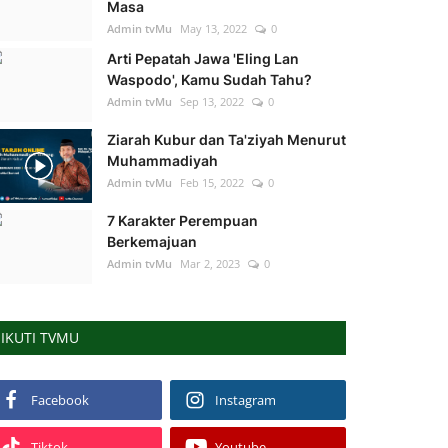
Masa
Admin tvMu
May 13, 2022
0
Arti Pepatah Jawa 'Eling Lan
Waspodo', Kamu Sudah Tahu?
Admin tvMu
Sep 13, 2022
0
Ziarah Kubur dan Ta'ziyah Menurut
Muhammadiyah
Admin tvMu
Feb 15, 2022
0
7 Karakter Perempuan
Berkemajuan
Admin tvMu
Mar 2, 2023
0
IKUTI TVMU
Facebook
Instagram
Tiktok
Youtube