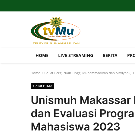
HOME
LIVE STREAMING
BERITA
PR
Home
Geliat Perguruan Tinggi Muhammadiyah dan Aisyiyah (P
Geliat PTMA
Unismuh Makassar 
dan Evaluasi Progra
Mahasiswa 2023