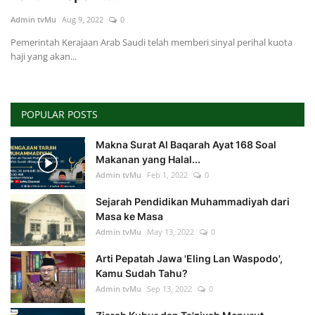
Admin tvMu
Aug 9, 2022
0
Index
Pemerintah Kerajaan Arab Saudi telah memberi sinyal perihal kuota
haji yang akan...
Kualitas Siaran
POPULAR POSTS
Makna Surat Al Baqarah Ayat 168 Soal
Makanan yang Halal...
Admin tvMu
Feb 1, 2022
0
Sejarah Pendidikan Muhammadiyah dari
Masa ke Masa
Admin tvMu
May 13, 2022
0
Arti Pepatah Jawa 'Eling Lan Waspodo',
Kamu Sudah Tahu?
Admin tvMu
Sep 13, 2022
0