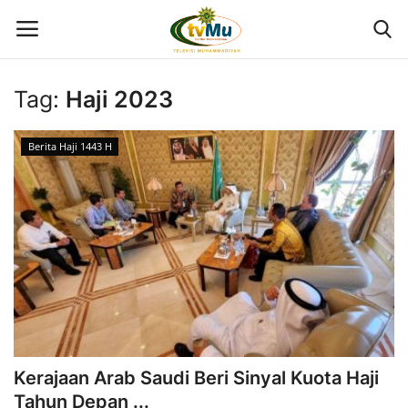
Tag:
Haji 2023
Home
Berita Haji 1443 H
Live Streaming
Berita
Program
Geliat PTMA
Kolom
Kerajaan Arab Saudi Beri Sinyal Kuota Haji
Tahun Depan ...
Kontak Kami