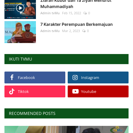
Ziarah Kubur dan Ta'ziyah Menurut
Muhammadiyah
Admin tvMu
Feb 15, 2022
0
7 Karakter Perempuan Berkemajuan
Admin tvMu
Mar 2, 2023
0
IKUTI TVMU
Facebook
Instagram
Tiktok
Youtube
RECOMMENDED POSTS