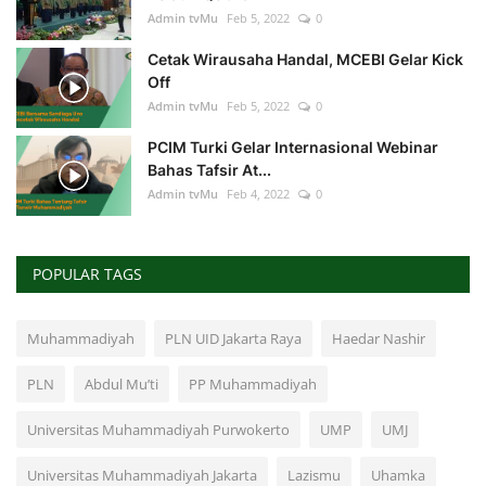
Admin tvMu
Feb 5, 2022
0
Cetak Wirausaha Handal, MCEBI Gelar Kick
Off
Admin tvMu
Feb 5, 2022
0
PCIM Turki Gelar Internasional Webinar
Bahas Tafsir At...
Admin tvMu
Feb 4, 2022
0
POPULAR TAGS
Muhammadiyah
PLN UID Jakarta Raya
Haedar Nashir
PLN
Abdul Mu’ti
PP Muhammadiyah
Universitas Muhammadiyah Purwokerto
UMP
UMJ
Universitas Muhammadiyah Jakarta
Lazismu
Uhamka