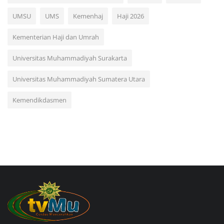
UMSU
UMS
Kemenhaj
Haji 2026
Kementerian Haji dan Umrah
Universitas Muhammadiyah Surakarta
Universitas Muhammadiyah Sumatera Utara
Kemendikdasmen