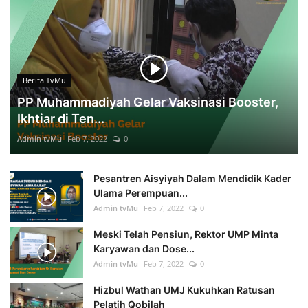
Berita TvMu
PP Muhammadiyah Gelar Vaksinasi Booster,
Ikhtiar di Ten...
Admin tvMu
Feb 7, 2022
0
Pesantren Aisyiyah Dalam Mendidik Kader
Ulama Perempuan...
Admin tvMu
Feb 7, 2022
0
Meski Telah Pensiun, Rektor UMP Minta
Karyawan dan Dose...
Admin tvMu
Feb 7, 2022
0
Hizbul Wathan UMJ Kukuhkan Ratusan
Pelatih Qobilah