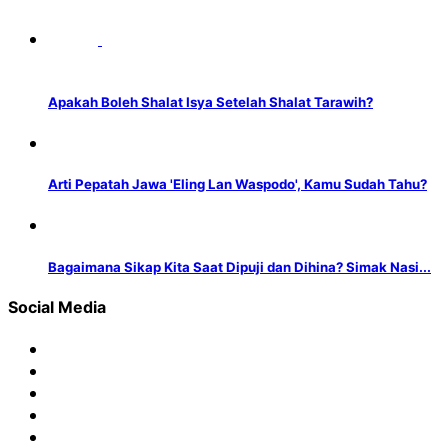
Apakah Boleh Shalat Isya Setelah Shalat Tarawih?
Arti Pepatah Jawa 'Eling Lan Waspodo', Kamu Sudah Tahu?
Bagaimana Sikap Kita Saat Dipuji dan Dihina? Simak Nasi...
Social Media