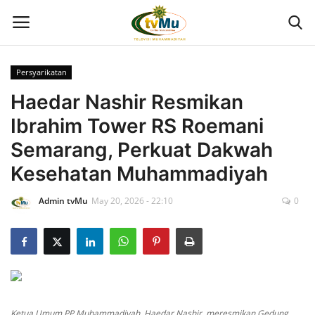
Persyarikatan
Home
Haedar Nashir Resmikan
Ibrahim Tower RS Roemani
Live Streaming
Semarang, Perkuat Dakwah
Berita
Kesehatan Muhammadiyah
Admin tvMu
May 20, 2026 - 22:10
0
Program
Geliat PTMA
Kolom
Kontak Kami
Ketua Umum PP Muhammadiyah, Haedar Nashir, meresmikan Gedung