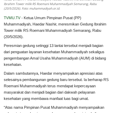
Ibrahim Tower milik RS Roemani Muhammadiyah Semarang, Rabu
(20/5/2026). Foto: muhammadiyah.or.id.
Index
TVMU.TV
- Ketua Umum Pimpinan Pusat (PP)
Kualitas Siaran
Muhammadiyah, Haedar Nashir, meresmikan Gedung Ibrahim
Tower milik RS Roemani Muhammadiyah Semarang, Rabu
(20/5/2026).
Peresmian gedung setinggi 13 lantai tersebut menjadi bagian
dari penguatan layanan kesehatan Muhammadiyah sekaligus
pengembangan Amal Usaha Muhammadiyah (AUM) di bidang
kesehatan.
Dalam sambutannya, Haedar menyampaikan apresiasi atas
selesainya pembangunan gedung baru tersebut. Ia berharap RS
Roemani Muhammadiyah terus mendapat kepercayaan
masyarakat dan menjadi bagian dari dakwah pelayanan
kesehatan yang membawa manfaat luas bagi umat.
“Atas nama Pimpinan Pusat Muhammadiyah menyampaikan