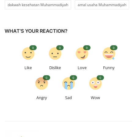
dakwah kesehatan Muhammadiyah
amal usaha Muhammadiyah
WHAT'S YOUR REACTION?
0
0
0
0
Like
Dislike
Love
Funny
0
0
0
Angry
Sad
Wow