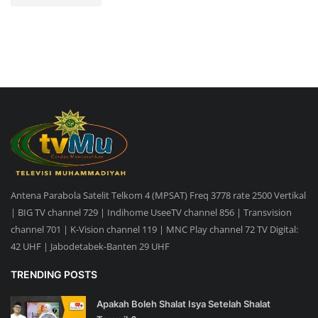
Antena Parabola Satelit Telkom 4 (MPSAT) Freq 3778 rate 2500 Vertikal
| BIG TV channel 729 | Indihome UseeTV channel 856 | Transvision
channel 701 | K-Vision channel 119 | MNC Play channel 72 TV Digital:
42 UHF | Jabodetabek-Banten 29 UHF
TRENDING POSTS
Apakah Boleh Shalat Isya Setelah Shalat