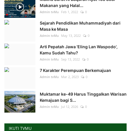
Makanan yang Halal...
Admin tvMu
Feb 1, 2022
0
Sejarah Pendidikan Muhammadiyah dari
Masa ke Masa
Admin tvMu
May 13, 2022
0
Arti Pepatah Jawa 'Eling Lan Waspodo',
Kamu Sudah Tahu?
Admin tvMu
Sep 13, 2022
0
7 Karakter Perempuan Berkemajuan
Admin tvMu
Mar 2, 2023
0
Muktamar ke-49 Harus Tinggalkan Warisan
Kemajuan bagi S...
Admin tvMu
Jul 12, 2026
0
IKUTI TVMU