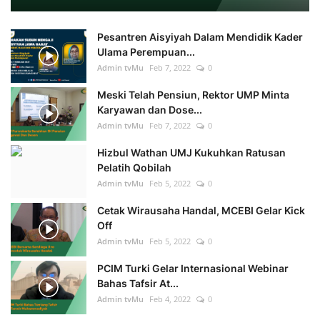
Pesantren Aisyiyah Dalam Mendidik Kader
Ulama Perempuan...
Admin tvMu
Feb 7, 2022
0
Meski Telah Pensiun, Rektor UMP Minta
Karyawan dan Dose...
Admin tvMu
Feb 7, 2022
0
Hizbul Wathan UMJ Kukuhkan Ratusan
Pelatih Qobilah
Admin tvMu
Feb 5, 2022
0
Cetak Wirausaha Handal, MCEBI Gelar Kick
Off
Admin tvMu
Feb 5, 2022
0
PCIM Turki Gelar Internasional Webinar
Bahas Tafsir At...
Admin tvMu
Feb 4, 2022
0