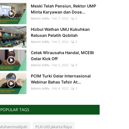
Meski Telah Pensiun, Rektor UMP
Minta Karyawan dan Dose...
Admin tvMu
Feb 7, 2022
0
Hizbul Wathan UMJ Kukuhkan
Ratusan Pelatih Qobilah
Admin tvMu
Feb 5, 2022
0
Cetak Wirausaha Handal, MCEBI
Gelar Kick Off
Admin tvMu
Feb 5, 2022
0
PCIM Turki Gelar Internasional
Webinar Bahas Tafsir At...
Admin tvMu
Feb 4, 2022
0
POPULAR TAGS
Muhammadiyah
PLN UID Jakarta Raya