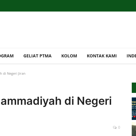
OGRAM
GELIAT PTMA
KOLOM
KONTAK KAMI
IND
i Negeri Jiran
ammadiyah di Negeri
0