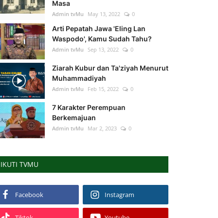
Masa
Admin tvMu
May 13, 2022
0
Arti Pepatah Jawa 'Eling Lan
Waspodo', Kamu Sudah Tahu?
Admin tvMu
Sep 13, 2022
0
Ziarah Kubur dan Ta'ziyah Menurut
Muhammadiyah
Admin tvMu
Feb 15, 2022
0
7 Karakter Perempuan
Berkemajuan
Admin tvMu
Mar 2, 2023
0
IKUTI TVMU
Facebook
Instagram
Tiktok
Youtube