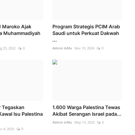
M Maroko Ajak
Program Strategis PCIM Arab
da Muhammadiyah
Saudi untuk Perkuat Dakwah
...
g 25, 2022
0
Admin tvMu
Nov 19, 2024
0
r Tegaskan
1.600 Warga Palestina Tewas
awal Isu Palestina
Akibat Serangan Israel pada...
Admin tvMu
May 13, 2025
0
v 4, 2025
0