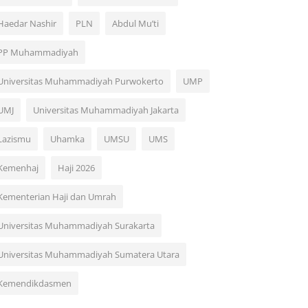
Haedar Nashir
PLN
Abdul Mu’ti
PP Muhammadiyah
Universitas Muhammadiyah Purwokerto
UMP
UMJ
Universitas Muhammadiyah Jakarta
Lazismu
Uhamka
UMSU
UMS
Kemenhaj
Haji 2026
Kementerian Haji dan Umrah
Universitas Muhammadiyah Surakarta
Universitas Muhammadiyah Sumatera Utara
Kemendikdasmen