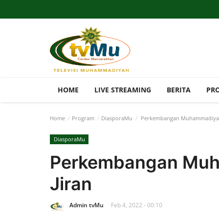
HOME
LIVE STREAMING
BERITA
PR
Home
Program
DiasporaMu
Perkembangan Muhammadiyah d
DiasporaMu
Perkembangan Muh
Jiran
Admin tvMu
Feb 4, 2022 - 00:10