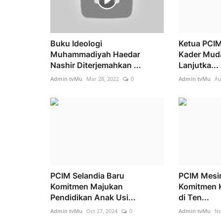
Buku Ideologi
Ketua PCI
Muhammadiyah Haedar
Kader Mu
Nashir Diterjemahkan ...
Lanjutka...
Admin tvMu
Mar 28, 2022
0
Admin tvMu
Au
PCIM Selandia Baru
PCIM Mesi
Komitmen Majukan
Komitmen K
Pendidikan Anak Usi...
di Ten...
Admin tvMu
Oct 27, 2024
0
Admin tvMu
No