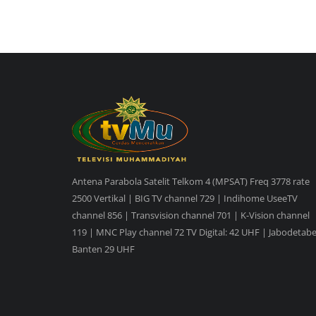
Antena Parabola Satelit Telkom 4 (MPSAT) Freq 3778 rate
2500 Vertikal | BIG TV channel 729 | Indihome UseeTV
channel 856 | Transvision channel 701 | K-Vision channel
119 | MNC Play channel 72 TV Digital: 42 UHF | Jabodetabe
Banten 29 UHF