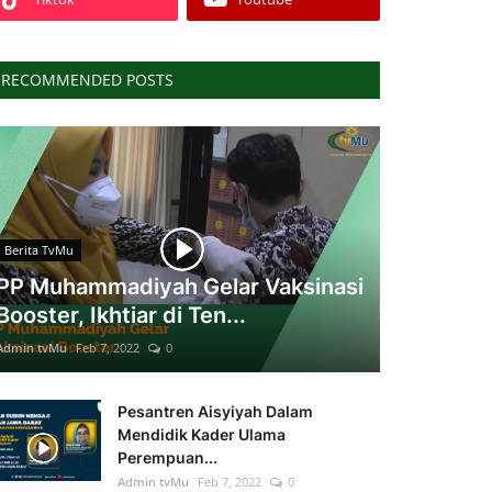
RECOMMENDED POSTS
Berita TvMu
PP Muhammadiyah Gelar Vaksinasi
Booster, Ikhtiar di Ten...
Admin tvMu
Feb 7, 2022
0
Pesantren Aisyiyah Dalam
Mendidik Kader Ulama
Perempuan...
Admin tvMu
Feb 7, 2022
0