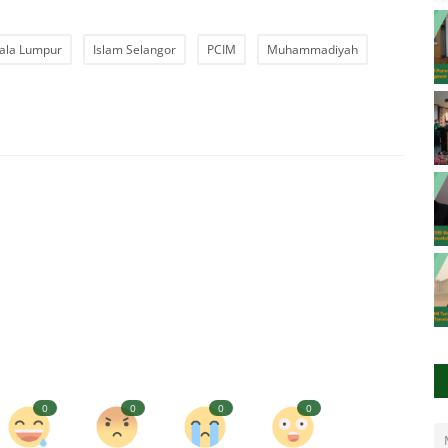
uala Lumpur
Islam Selangor
PCIM
Muhammadiyah
0
0
0
0