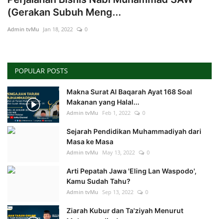
(Gerakan Subuh Meng...
Admin tvMu
Jan 18, 2022
0
POPULAR POSTS
Makna Surat Al Baqarah Ayat 168 Soal
Makanan yang Halal...
Admin tvMu
Feb 1, 2022
0
Sejarah Pendidikan Muhammadiyah dari
Masa ke Masa
Admin tvMu
May 13, 2022
0
Arti Pepatah Jawa 'Eling Lan Waspodo',
Kamu Sudah Tahu?
Admin tvMu
Sep 13, 2022
0
Ziarah Kubur dan Ta'ziyah Menurut