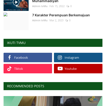
Muhammadiyah
Admin tvMu
Feb 15, 2022
0
7 Karakter Perempuan Berkemajuan
Admin tvMu
Mar 2, 2023
0
IKUTI TVMU
Facebook
Instagram
Tiktok
Youtube
RECOMMENDED POSTS