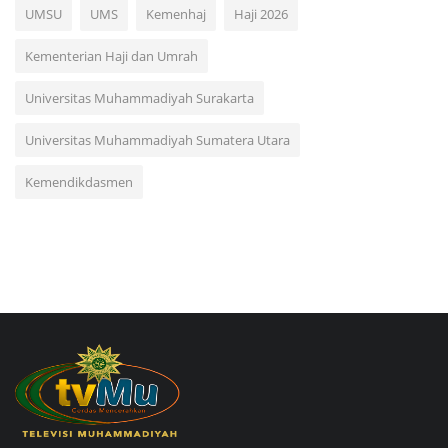
UMSU
UMS
Kemenhaj
Haji 2026
Kementerian Haji dan Umrah
Universitas Muhammadiyah Surakarta
Universitas Muhammadiyah Sumatera Utara
Kemendikdasmen