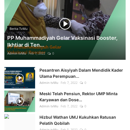
Berita TvMu
PP Muhammadiyah Gelar Vaksinasi Booster,
Ikhtiar di Ten...
Admin tvMu
Feb 7, 2022
0
Pesantren Aisyiyah Dalam Mendidik Kader
Ulama Perempuan...
Admin tvMu
Feb 7, 2022
0
Meski Telah Pensiun, Rektor UMP Minta
Karyawan dan Dose...
Admin tvMu
Feb 7, 2022
0
Hizbul Wathan UMJ Kukuhkan Ratusan
Pelatih Qobilah
Admin tvMu
Feb 5, 2022
0