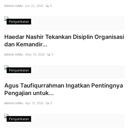
Admin tvMu
Jun 22, 2026
0
Index
Persyarikatan
Kualitas Siaran
Haedar Nashir Tekankan Disiplin Organisasi
dan Kemandir...
Admin tvMu
May 18, 2026
0
Persyarikatan
Agus Taufiqurrahman Ingatkan Pentingnya
Pengajian untuk...
Admin tvMu
Apr 19, 2026
0
Persyarikatan