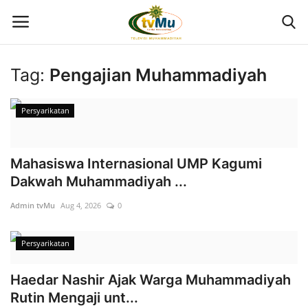
Tag:
Pengajian Muhammadiyah
Home
Persyarikatan
Live Streaming
Mahasiswa Internasional UMP Kagumi
Berita
Dakwah Muhammadiyah ...
Program
Admin tvMu
Aug 4, 2026
0
Geliat PTMA
Persyarikatan
Kolom
Haedar Nashir Ajak Warga Muhammadiyah
Rutin Mengaji unt...
Kontak Kami