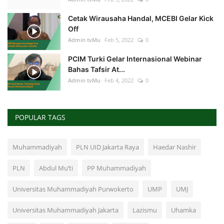
Cetak Wirausaha Handal, MCEBI Gelar Kick
Off
Admin tvMu
Feb 5, 2022
0
PCIM Turki Gelar Internasional Webinar
Bahas Tafsir At...
Admin tvMu
Feb 4, 2022
0
POPULAR TAGS
Muhammadiyah
PLN UID Jakarta Raya
Haedar Nashir
PLN
Abdul Mu’ti
PP Muhammadiyah
Universitas Muhammadiyah Purwokerto
UMP
UMJ
Universitas Muhammadiyah Jakarta
Lazismu
Uhamka