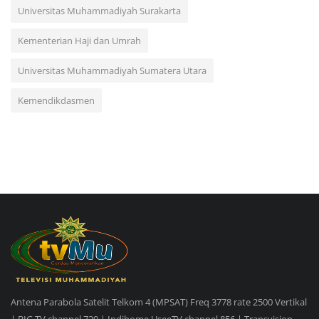
Universitas Muhammadiyah Surakarta
Kementerian Haji dan Umrah
Universitas Muhammadiyah Sumatera Utara
Kemendikdasmen
Antena Parabola Satelit Telkom 4 (MPSAT) Freq 3778 rate 2500 Vertikal
| BIG TV channel 729 | Indihome UseeTV channel 856 | Transvision