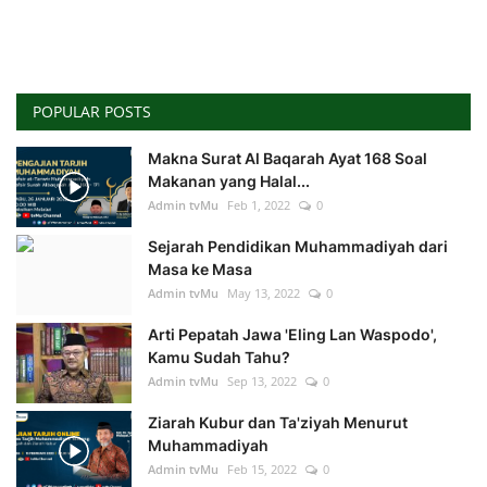
POPULAR POSTS
Makna Surat Al Baqarah Ayat 168 Soal
Makanan yang Halal...
Admin tvMu
Feb 1, 2022
0
Sejarah Pendidikan Muhammadiyah dari
Masa ke Masa
Admin tvMu
May 13, 2022
0
Arti Pepatah Jawa 'Eling Lan Waspodo',
Kamu Sudah Tahu?
Admin tvMu
Sep 13, 2022
0
Ziarah Kubur dan Ta'ziyah Menurut
Muhammadiyah
Admin tvMu
Feb 15, 2022
0