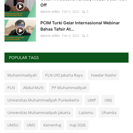
Off
Admin tvMu
Feb 5, 2022
0
PCIM Turki Gelar Internasional Webinar
Bahas Tafsir At...
Admin tvMu
Feb 4, 2022
0
POPULAR TAGS
Muhammadiyah
PLN UID Jakarta Raya
Haedar Nashir
PLN
Abdul Mu’ti
PP Muhammadiyah
Universitas Muhammadiyah Purwokerto
UMP
UMJ
Universitas Muhammadiyah Jakarta
Lazismu
Uhamka
UMSU
UMS
Kemenhaj
Haji 2026