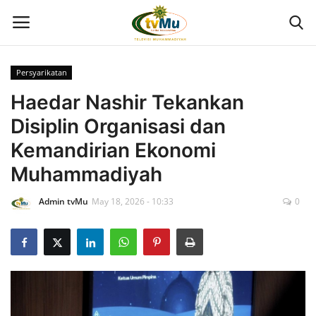
Persyarikatan
Home
Haedar Nashir Tekankan
Disiplin Organisasi dan
Live Streaming
Kemandirian Ekonomi
Berita
Muhammadiyah
Admin tvMu
May 18, 2026 - 10:33
0
Program
Geliat PTMA
Kolom
Kontak Kami