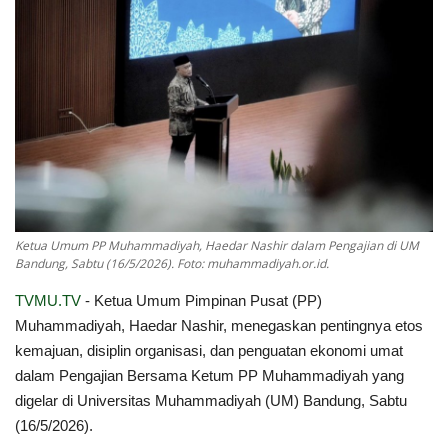
Index
Kualitas Siaran
Ketua Umum PP Muhammadiyah, Haedar Nashir dalam Pengajian di UM
Bandung, Sabtu (16/5/2026). Foto: muhammadiyah.or.id.
TVMU.TV
- Ketua Umum Pimpinan Pusat (PP)
Muhammadiyah, Haedar Nashir, menegaskan pentingnya etos
kemajuan, disiplin organisasi, dan penguatan ekonomi umat
dalam Pengajian Bersama Ketum PP Muhammadiyah yang
digelar di Universitas Muhammadiyah (UM) Bandung, Sabtu
(16/5/2026).