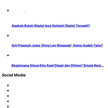
Apakah Boleh Shalat Isya Setelah Shalat Tarawih?
Arti Pepatah Jawa 'Eling Lan Waspodo', Kamu Sudah Tahu?
Bagaimana Sikap Kita Saat Dipuji dan Dihina? Simak Nasi...
Social Media