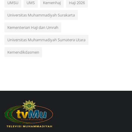
UMSU
UMS
Kemenhaj
Haji 2026
Universitas Muhammadiyah Surakarta
Kementerian Haji dan Umrah
Universitas Muhammadiyah Sumatera Utara
Kemendikdasmen