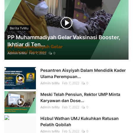
Berita TvMu
PP Muhammadiyah Gelar Vaksinasi Booster,
Ikhtiar di Ten...
Admin tvMu
Feb 7, 2022
0
Pesantren Aisyiyah Dalam Mendidik Kader
Ulama Perempuan...
Admin tvMu
Feb 7, 2022
0
Meski Telah Pensiun, Rektor UMP Minta
Karyawan dan Dose...
Admin tvMu
Feb 7, 2022
0
Hizbul Wathan UMJ Kukuhkan Ratusan
Pelatih Qobilah
Admin tvMu
Feb 5, 2022
0