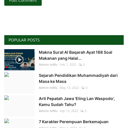
Post Comment
POPULAR POSTS
Makna Surat Al Baqarah Ayat 168 Soal
Makanan yang Halal...
Admin tvMu
Feb 1, 2022
0
Sejarah Pendidikan Muhammadiyah dari
Masa ke Masa
Admin tvMu
May 13, 2022
0
Arti Pepatah Jawa 'Eling Lan Waspodo',
Kamu Sudah Tahu?
Admin tvMu
Sep 13, 2022
0
7 Karakter Perempuan Berkemajuan
Admin tvMu
Mar 2, 2023
0