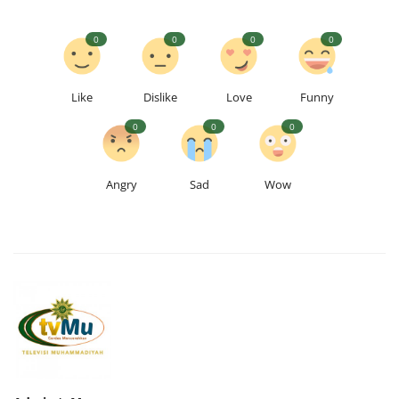
0
0
0
0
Like
Dislike
Love
Funny
0
0
0
Angry
Sad
Wow