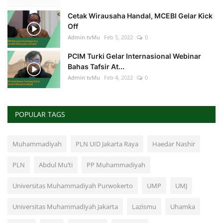
Cetak Wirausaha Handal, MCEBI Gelar Kick
Off
Admin tvMu
Feb 5, 2022
0
PCIM Turki Gelar Internasional Webinar
Bahas Tafsir At...
Admin tvMu
Feb 4, 2022
0
POPULAR TAGS
Muhammadiyah
PLN UID Jakarta Raya
Haedar Nashir
PLN
Abdul Mu’ti
PP Muhammadiyah
Universitas Muhammadiyah Purwokerto
UMP
UMJ
Universitas Muhammadiyah Jakarta
Lazismu
Uhamka