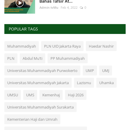
Bahas Tafsir At...
Admin tvMu
Feb 4, 2022
0
POPULAR TAGS
Muhammadiyah
PLN UID Jakarta Raya
Haedar Nashir
PLN
Abdul Mu’ti
PP Muhammadiyah
Universitas Muhammadiyah Purwokerto
UMP
UMJ
Universitas Muhammadiyah Jakarta
Lazismu
Uhamka
UMSU
UMS
Kemenhaj
Haji 2026
Universitas Muhammadiyah Surakarta
Kementerian Haji dan Umrah