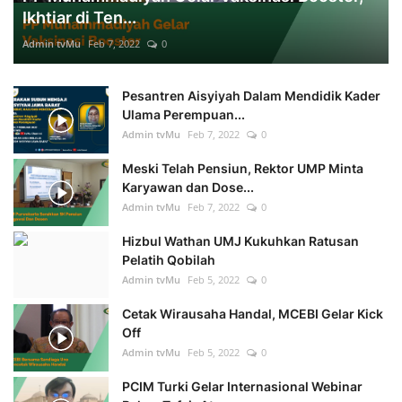
Ikhtiar di Ten...
Admin tvMu
Feb 7, 2022
0
Pesantren Aisyiyah Dalam Mendidik Kader
Ulama Perempuan...
Admin tvMu
Feb 7, 2022
0
Meski Telah Pensiun, Rektor UMP Minta
Karyawan dan Dose...
Admin tvMu
Feb 7, 2022
0
Hizbul Wathan UMJ Kukuhkan Ratusan
Pelatih Qobilah
Admin tvMu
Feb 5, 2022
0
Cetak Wirausaha Handal, MCEBI Gelar Kick
Off
Admin tvMu
Feb 5, 2022
0
PCIM Turki Gelar Internasional Webinar