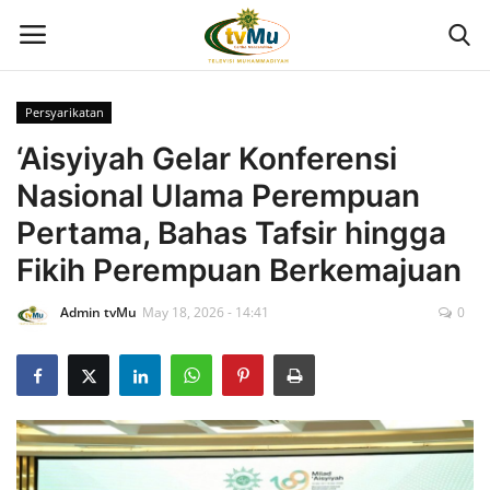
Persyarikatan
Home
‘Aisyiyah Gelar Konferensi
Nasional Ulama Perempuan
Live Streaming
Pertama, Bahas Tafsir hingga
Berita
Fikih Perempuan Berkemajuan
Admin tvMu
May 18, 2026 - 14:41
0
Program
Geliat PTMA
Kolom
Kontak Kami