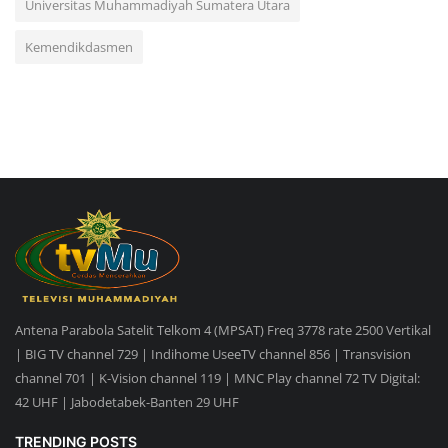
Universitas Muhammadiyah Sumatera Utara
Kemendikdasmen
Antena Parabola Satelit Telkom 4 (MPSAT) Freq 3778 rate 2500 Vertikal
| BIG TV channel 729 | Indihome UseeTV channel 856 | Transvision
channel 701 | K-Vision channel 119 | MNC Play channel 72 TV Digital:
42 UHF | Jabodetabek-Banten 29 UHF
TRENDING POSTS