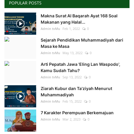
POPULAR POSTS
Makna Surat Al Baqarah Ayat 168 Soal
Makanan yang Halal...
Admin tvMu
Feb 1, 2022
0
Sejarah Pendidikan Muhammadiyah dari
Masa ke Masa
Admin tvMu
May 13, 2022
0
Arti Pepatah Jawa 'Eling Lan Waspodo',
Kamu Sudah Tahu?
Admin tvMu
Sep 13, 2022
0
Ziarah Kubur dan Ta'ziyah Menurut
Muhammadiyah
Admin tvMu
Feb 15, 2022
0
7 Karakter Perempuan Berkemajuan
Admin tvMu
Mar 2, 2023
0