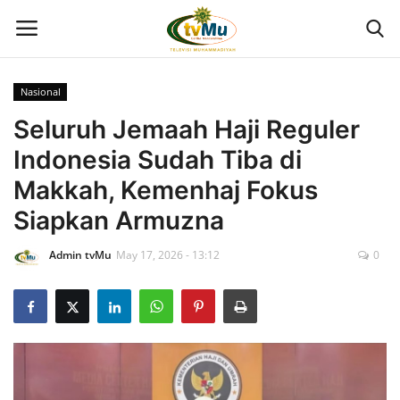
Nasional
Home
Seluruh Jemaah Haji Reguler
Indonesia Sudah Tiba di
Live Streaming
Makkah, Kemenhaj Fokus
Berita
Siapkan Armuzna
Admin tvMu
May 17, 2026 - 13:12
0
Program
Geliat PTMA
Kolom
Kontak Kami