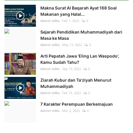
Makna Surat Al Baqarah Ayat 168 Soal
Makanan yang Halal...
Admin tvMu
Feb 1, 2022
0
Sejarah Pendidikan Muhammadiyah dari
Masa ke Masa
Admin tvMu
May 13, 2022
0
Arti Pepatah Jawa 'Eling Lan Waspodo',
Kamu Sudah Tahu?
Admin tvMu
Sep 13, 2022
0
Ziarah Kubur dan Ta'ziyah Menurut
Muhammadiyah
Admin tvMu
Feb 15, 2022
0
7 Karakter Perempuan Berkemajuan
Admin tvMu
Mar 2, 2023
0