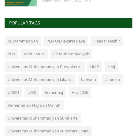
Admin tvMu
Feb 4, 2022
0
POPULAR TAGS
Muhammadiyah
PLN UID Jakarta Raya
Haedar Nashir
PLN
Abdul Mu’ti
PP Muhammadiyah
Universitas Muhammadiyah Purwokerto
UMP
UMJ
Universitas Muhammadiyah Jakarta
Lazismu
Uhamka
UMSU
UMS
Kemenhaj
Haji 2026
Kementerian Haji dan Umrah
Universitas Muhammadiyah Surakarta
Universitas Muhammadiyah Sumatera Utara