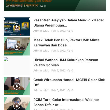
Admin tvMu
Feb 7, 2022
0
Pesantren Aisyiyah Dalam Mendidik Kader
Ulama Perempuan...
Admin tvMu
Feb 7, 2022
0
Meski Telah Pensiun, Rektor UMP Minta
Karyawan dan Dose...
Admin tvMu
Feb 7, 2022
0
Hizbul Wathan UMJ Kukuhkan Ratusan
Pelatih Qobilah
Admin tvMu
Feb 5, 2022
0
Cetak Wirausaha Handal, MCEBI Gelar Kick
Off
Admin tvMu
Feb 5, 2022
0
PCIM Turki Gelar Internasional Webinar
Bahas Tafsir At...