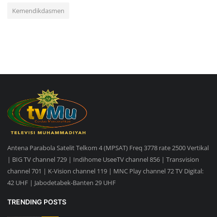
Kemendikdasmen
Antena Parabola Satelit Telkom 4 (MPSAT) Freq 3778 rate 2500 Vertikal
| BIG TV channel 729 | Indihome UseeTV channel 856 | Transvision
channel 701 | K-Vision channel 119 | MNC Play channel 72 TV Digital:
42 UHF | Jabodetabek-Banten 29 UHF
TRENDING POSTS